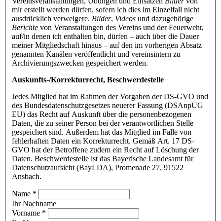
Vereinsveranstaltungen, Übungen und Einsätzen
Bilder
von
mir erstellt werden dürfen, sofern ich dies im Einzelfall nicht
ausdrücklich verweigere.
Bilder
,
Videos
und dazugehörige
Berichte
von Veranstaltungen des Vereins und der Feuerwehr,
auf/in denen ich enthalten bin, dürfen – auch über die Dauer
meiner Mitgliedschaft hinaus – auf den im vorherigen Absatz
genannten Kanälen veröffentlicht und vereinsintern zu
Archivierungszwecken gespeichert werden.
Auskunfts-/Korrekturrecht, Beschwerdestelle
Jedes Mitglied hat im Rahmen der Vorgaben der DS-GVO und
des Bundesdatenschutzgesetzes neuerer Fassung (DSAnpUG
EU) das Recht auf Auskunft über die personenbezogenen
Daten, die zu seiner Person bei der verantwortlichen Stelle
gespeichert sind. Außerdem hat das Mitglied im Falle von
fehlerhaften Daten ein Korrekturrecht. Gemäß Art. 17 DS-
GVO hat der Betroffene zudem ein Recht auf Löschung der
Daten. Beschwerdestelle ist das Bayerische Landesamt für
Datenschutzaufsicht (BayLDA), Promenade 27, 91522
Ansbach.
Name
*
Ihr Nachname
Vorname
*