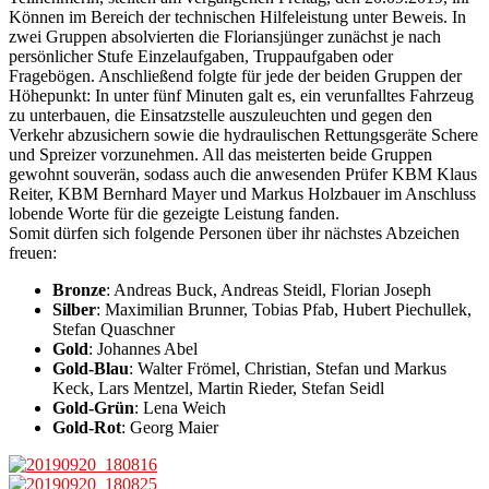
Können im Bereich der technischen Hilfeleistung unter Beweis. In
zwei Gruppen absolvierten die Floriansjünger zunächst je nach
persönlicher Stufe Einzelaufgaben, Truppaufgaben oder
Fragebögen. Anschließend folgte für jede der beiden Gruppen der
Höhepunkt: In unter fünf Minuten galt es, ein verunfalltes Fahrzeug
zu unterbauen, die Einsatzstelle auszuleuchten und gegen den
Verkehr abzusichern sowie die hydraulischen Rettungsgeräte Schere
und Spreizer vorzunehmen. All das meisterten beide Gruppen
gewohnt souverän, sodass auch die anwesenden Prüfer KBM Klaus
Reiter, KBM Bernhard Mayer und Markus Holzbauer im Anschluss
lobende Worte für die gezeigte Leistung fanden.
Somit dürfen sich folgende Personen über ihr nächstes Abzeichen
freuen:
Bronze
: Andreas Buck, Andreas Steidl, Florian Joseph
Silber
: Maximilian Brunner, Tobias Pfab, Hubert Piechullek,
Stefan Quaschner
Gold
: Johannes Abel
Gold-Blau
: Walter Frömel, Christian, Stefan und Markus
Keck, Lars Mentzel, Martin Rieder, Stefan Seidl
Gold-Grün
: Lena Weich
Gold-Rot
: Georg Maier